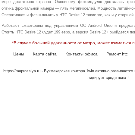
мере достаточно странно. Основному фотомодулю досталась трина
оптика фронтальной камеры — пять мегапикселей. Мощность литий-ион
Оперативная и флэш-память у HTC Desire 12 такие же, как и у старшей
Работают смартфоны под управлением ОС Android Oreo и предлага
Стоить HTC Desire 12 будет 199 евро, а версия Desire 12+ обойдется по
*В случае большой удаленности от метро, может взиматься п
Цены
Карта сайта
Контакты офиса
Ремонт htc
https://maprossiya.ru - Букмекерская контора 1win активно развиваетс
лидирует среди всех !