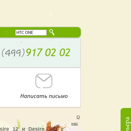
Написать письмо
О
нас
re 12 и Desire 12+ с