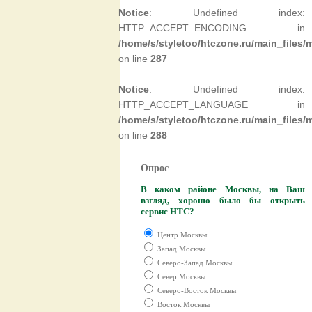
Notice
: Undefined index:
HTTP_ACCEPT_ENCODING in
/home/s/styletoo/htczone.ru/main_files
on line
287
Notice
: Undefined index:
HTTP_ACCEPT_LANGUAGE in
/home/s/styletoo/htczone.ru/main_files
on line
288
Опрос
В каком районе Москвы, на Ваш
взгляд, хорошо было бы открыть
сервис HTC?
Центр Москвы
Запад Москвы
Северо-Запад Москвы
Север Москвы
Северо-Восток Москвы
Восток Москвы