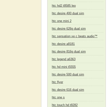
htc hd2 t8585 leo
htc desire 400 dual sim
htc one mini 2
htc desire 626g dual sim
htc sensation xe c beats audio™
htc desire a8181
htc desire 816g dual sim
htc legend a6363
htc hd mini t5555
htc desire 500 dual sim
htc flyer
htc desire 616 dual sim
htc one s
htc touch hd t8282