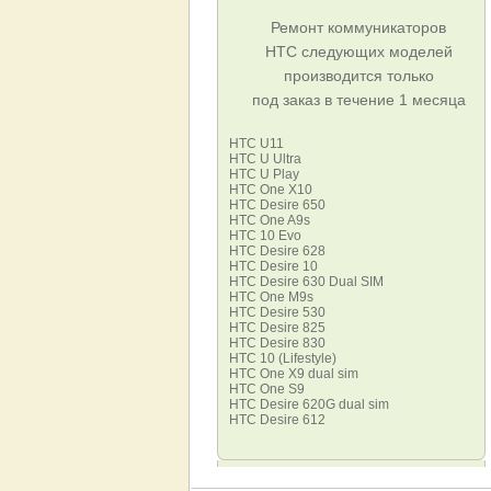
Ремонт коммуникаторов
HТC следующих моделей
производится только
под заказ в течение 1 месяца
HTC U11
HTC U Ultra
HTC U Play
HTC One X10
HTC Desire 650
HTC One A9s
HTC 10 Evo
HTC Desire 628
HTC Desire 10
HTC Desire 630 Dual SIM
HTC One M9s
HTC Desire 530
HTC Desire 825
HTC Desire 830
HTC 10 (Lifestyle)
HTC One X9 dual sim
HTC One S9
HTC Desire 620G dual sim
HTC Desire 612