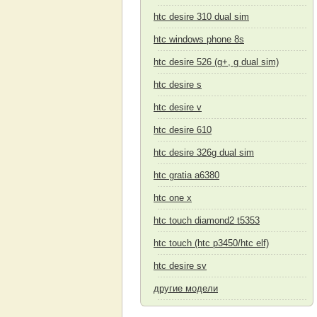
htc desire 310 dual sim
htc windows phone 8s
htc desire 526 (g+, g dual sim)
htc desire s
htc desire v
htc desire 610
htc desire 326g dual sim
htc gratia a6380
htc one x
htc touch diamond2 t5353
htc touch (htc p3450/htc elf)
htc desire sv
другие модели