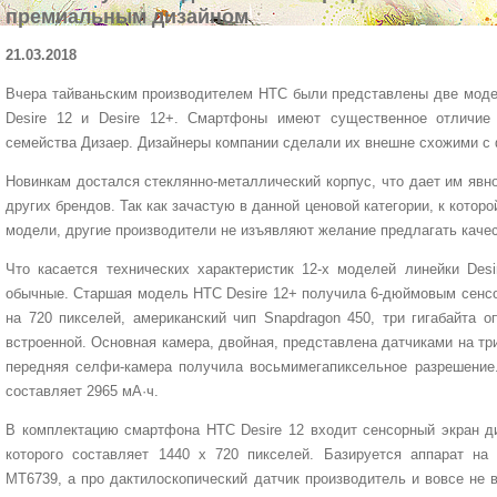
премиальным дизайном
21.03.2018
Вчера тайваньским производителем HTC были представлены две моде
Desire 12 и Desire 12+. Смартфоны имеют существенное отличие
семейства Дизаер. Дизайнеры компании сделали их внешне схожими с
Новинкам достался стеклянно-металлический корпус, что дает им явн
других брендов. Так как зачастую в данной ценовой категории, к котор
модели, другие производители не изъявляют желание предлагать качес
Что касается технических характеристик 12-х моделей линейки Desi
обычные. Старшая модель HTC Desire 12+ получила 6-дюймовым сенс
на 720 пикселей, американский чип Snapdragon 450, три гигабайта о
встроенной. Основная камера, двойная, представлена датчиками на три
передняя селфи-камера получила восьмимегапиксельное разрешение.
составляет 2965 мА·ч.
В комплектацию смартфона HTC Desire 12 входит сенсорный экран д
которого составляет 1440 х 720 пикселей. Базируется аппарат на
MT6739, а про дактилоскопический датчик производитель и вовсе не 