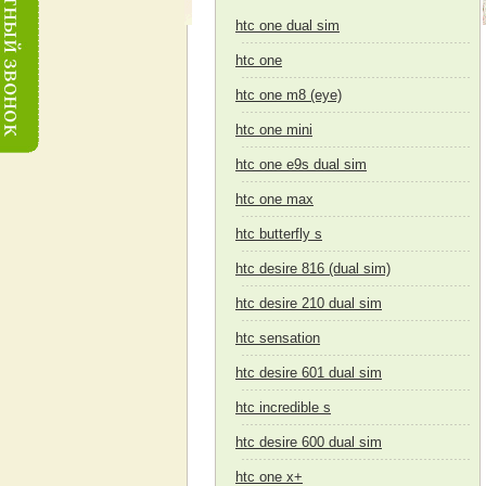
htc one dual sim
htc one
htc one m8 (eye)
htc one mini
htc one e9s dual sim
htc one max
htc butterfly s
htc desire 816 (dual sim)
htc desire 210 dual sim
htc sensation
htc desire 601 dual sim
htc incredible s
htc desire 600 dual sim
htc one x+