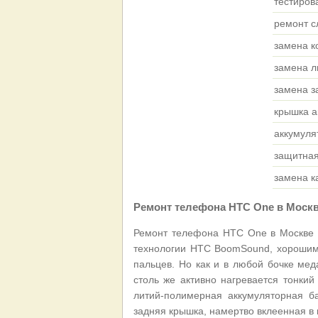
тестиров
ремонт с
замена к
замена л
замена з
крышка а
аккумуля
защитная
замена 
Ремонт телефона HTC One в Моск
Ремонт телефона HTC One в Москве 
технологии HTC BoomSound, хорошим
пальцев. Но как и в любой бочке мед
столь же активно нагревается тонкий
литий-полимерная аккумуляторная б
задняя крышка, намертво вклеенная в 