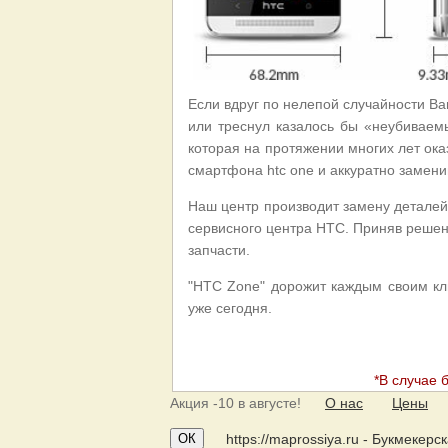
Если вдруг по нелепой случайности Ва
или треснул казалось бы «неубиваем
которая на протяжении многих лет ок
смартфона htc one и аккуратно замени
Наш центр производит замену детале
сервисного центра HTC. Приняв решени
запчасти.
"HTC Zone" дорожит каждым своим к
уже сегодня.
*В случае 
Акция
-10 в августе!
О нас
Цены
ОК
https://maprossiya.ru - Букмекер