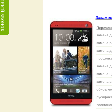
Закажит
Перечен
замена д
замена р
замена д
прошивка
замена 
замена 
замена р
обновлен
русифик
восстано