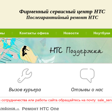
Фирменный сервисный центр HTC
Послегарантийный ремонт HTC
ны
Контакты офиса
Новости
Ноутбуки
О нас
Цены
Контакты офиса
Новости
Вакансии
Вызов курьера
Отзывы о нас
 сотрудничества или работы сайта обращайтесь на почту: sale_ser
елефонов →
Ремонт HTC One