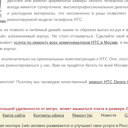
дисплея или ремонт фирменной камеры любого телефона се
всегда имеется суперточное, высокопрофессиональное диагно
и расходные материалы, что несомненно в разы позволяет у
ремонтируемой модели телефона HTC.
м не повезло и любимый девайс каким-то образом выпал из рук и в
ый» алюминиевый корпус. Не стоит отчаиваться. Сделайте свой 
азывает
услуги по ремонту всех коммуникаторов HTC в Москве
, и 
м корпус.
й исключительно на оригинальные комплектующие к HTC One, пос
е ремонтироваться у нас, Вам не придётся бегать по всей Москве 
лиентом! Поэтому мы проведем качественный
ремонт HTC Desire 
большой удаленности от метро, может взыматься плата в размере 2
Карта сайта
Контакты офиса
Ремонт htc
Новости
С
ская контора 1win активно развивается и улучшает свои услуги в Рос