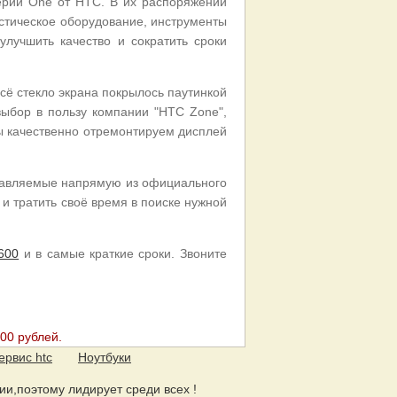
рии One от HTC. В их распоряжении
стическое оборудование, инструменты
лучшить качество и сократить сроки
сё стекло экрана покрылось паутинкой
выбор в пользу компании "HTC Zone",
мы качественно отремонтируем дисплей
тавляемые напрямую из официального
и тратить своё время в поиске нужной
600
и в самые краткие сроки. Звоните
00 рублей.
ервис htc
Ноутбуки
сии,поэтому лидирует среди всех !