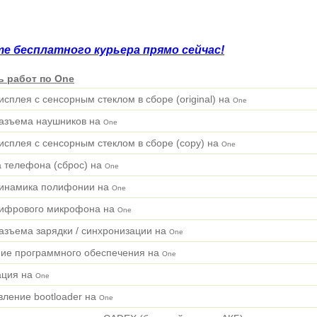
е бесплатного курьера прямо сейчас!
ь работ по One
исплея с сенсорным стеклом в сборе (original) на
One
азъема наушников на
One
исплея с сенсорным стеклом в сборе (copy) на
One
 телефона (сброс) на
One
динамика полифонии на
One
цифрового микрофона на
One
азъема зарядки / синхронизации на
One
ие программного обеспечения на
One
ация на
One
вление bootloader на
One