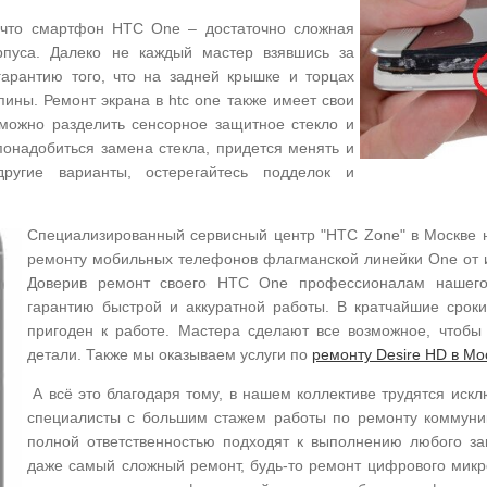
 что смартфон HTC One – достаточно сложная
рпуса. Далеко не каждый мастер взявшись за
арантию того, что на задней крышке и торцах
ины. Ремонт экрана в htc one также имеет свои
можно разделить сенсорное защитное стекло и
понадобиться замена стекла, придется менять и
другие варианты, остерегайтесь подделок и
Специализированный сервисный центр "HTC Zone" в Москве н
ремонту мобильных телефонов флагманской линейки One от и
Доверив ремонт своего HTC One профессионалам нашего
гарантию быстрой и аккуратной работы. В кратчайшие сроки
пригоден к работе. Мастера сделают все возможное, чтобы
детали. Также мы оказываем услуги по
ремонту Desire HD в Мо
А всё это благодаря тому, в нашем коллективе трудятся ис
специалисты с большим стажем работы по ремонту коммуни
полной ответственностью подходят к выполнению любого за
даже самый сложный ремонт, будь-то ремонт цифрового микр