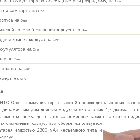
ание аккумулятора на CADEX (быстрый разряд АКБ) на
One
лота сим карты на
One
орпуса на
One
ицевой панели (основания корпуса) на
One
адней крышки корпуса на
One
ккумулятора на
One
тор на
One
 пленка на
One
камеры на
One
ве
HTC One – коммуникатор с высокой производительностью, каче
 динамичным дисплейным модулем диагональю 4,7 дюйма, на сте
а имеется ложка дегтя, этот современный гаджет не лишен недос
 алюминиевый корпус, при сборке используется
атарея ёмкостью 2300 мАч несъемного типа и
корпус.