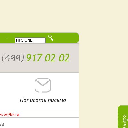
В начало
Написать письмо
vice@bk.ru
63