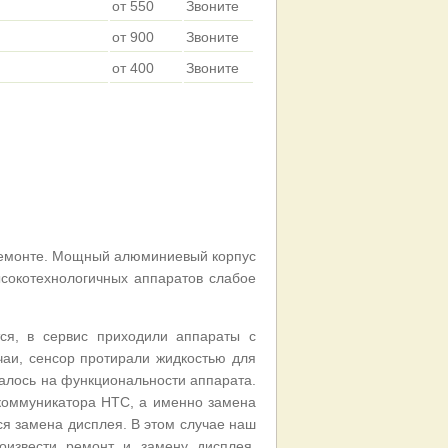
от 550
Звоните
от 900
Звоните
от 400
Звоните
 ремонте. Мощный алюминиевый корпус
ысокотехнологичных аппаратов слабое
ся, в сервис приходили аппараты с
аи, сенсор протирали жидкостью для
валось на функциональности аппарата.
коммуникатора HTC, а именно замена
тся замена дисплея. В этом случае наш
извести ремонт и замену дисплея.