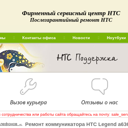
Фирменный сервисный центр HTC
Послегарантийный ремонт HTC
ны
Контакты офиса
Новости
Ноутбуки
О нас
Цены
Контакты офиса
Новости
Вакансии
Вызов курьера
Отзывы о нас
 сотрудничества или работы сайта обращайтесь на почту: sale_ser
елефонов →
Ремонт коммуникатора HTC Legend a63