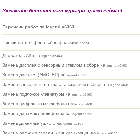
Закажите бесплатного курьера прямо сейчас!
Перечень работ по legend a6363
Прошивка телефона (сброс) на
legend a6363
Держатель АКБ на
legend a6363
Замена дисплея с сенсорным стеклом в сборе на
legend a6363
Замена дисплея (AMOLED) на
legend a6363
Замена сенсорного стекла с тачскрином в сборе на
legend a6363
Замена подложки клавиатуры на
legend a6363
Замена цифрового микрофона на
legend a6363
Замена динамика полифонии на
legend a6363
Замена динамика ушного на
legend a6363
Замена разъема зарядки / синхронизации на
legend a6363