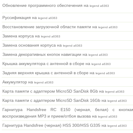
Обновление программного обеспечения на
legend a6363
Руссификация на
legend a6363
Восстановление загрузочной области памяти на
legend a6363
Замена корпуса на
legend a6363
Замена основания корпуса на
legend a6363
Замена декоративных кнопок навигации на
legend a6363
Крышка аккумулятора с антенной в сборе на
legend a6363
Задняя верхняя крышка с антенной в сборе на
legend a6363
Аккумулятор на
legend a6363
Карта памяти с адаптером MicroSD SanDisk 8Gb на
legend a6363
Карта памяти с адаптером MicroSD SanDisk 16Gb на
legend a6363
Гарнитура Handsfree RC E150 (черная, белая) с кнопка
воспроизведения MP3 и прием/отбоя вызова на
legend a6363
Гарнитура Handsfree (черная) HSS 300/HSS G335 на
legend a6363