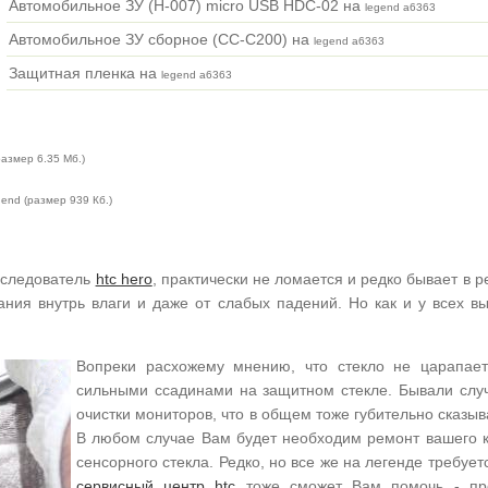
Автомобильное ЗУ (H-007) micro USB HDC-02 на
legend a6363
Автомобильное ЗУ сборное (CC-C200) на
legend a6363
Защитная пленка на
legend a6363
азмер 6.35 Мб.)
end (размер 939 Кб.)
оследователь
htc hero
, практически не ломается и редко бывает в
ния внутрь влаги и даже от слабых падений. Но как и у всех в
Вопреки расхожему мнению, что стекло не царапает
сильными ссадинами на защитном стекле. Бывали случ
очистки мониторов, что в общем тоже губительно сказы
В любом случае Вам будет необходим ремонт вашего 
сенсорного стекла. Редко, но все же на легенде требуе
сервисный центр htc
тоже сможет Вам помочь - про