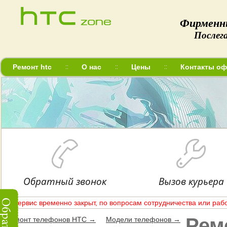
Фирменн
Послег
Ремонт htc
О нас
Цены
Контакты оф
Обратный звонок
Вызов курьера
Сервис временно закрыт, по вопросам сотрудничества или рабо
Рем
Ремонт телефонов HTC →
Модели телефонов →