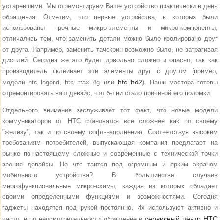
устаревшими. Мы отремонтируем Ваше устройство практически в день
обращения. Отметим, что первые устройства, в которых были
использованы прочные микро-элементы и микро-компоненты,
отличались тем, что заменить детали можно было изолировано друг
от друга. Например, заменить тачскрин возможно было, не затрагивая
дисплей. Сегодня же это будет довольно сложно и опасно, так как
производитель склеивает эти элементы друг с другом (пример,
htc hd2
модели htc legend, htc max 4g или
). Наши мастера готовы
отремонтировать ваш девайс, что бы ни стало причиной его поломки.
Отдельного внимания заслуживает тот факт, что новые модели
коммуникаторов от НТС становятся все сложнее как по своему
"железу", так и по своему софт-наполнению. Соответствуя высоким
требованиям потребителей, выпускающая компания предлагает на
рынке по-настоящему сложные и современные с технической точки
зрения девайсы. Но что таится под огромным и ярким экраном
мобильного устройства? В большинстве случаев
многофункциональные микро-схемы, каждая из которых обладает
своими определенными функциями и возможностями. Сегодня
гаджеты находятся под рукой постоянно. Их используют активно и
сервисный центр HTC
часто, и по неосмотрительности обращение в