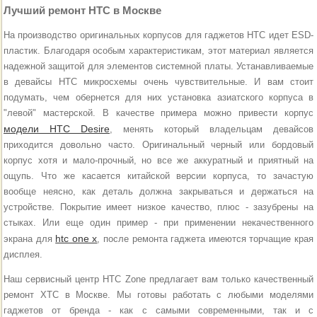
Лучший ремонт HTC в Москве
На производство оригинальных корпусов для гаджетов HTC идет ESD-
пластик. Благодаря особым характеристикам, этот материал является
надежной защитой для элементов системной платы. Устанавливаемые
в девайсы НТС микросхемы очень чувствительные. И вам стоит
подумать, чем обернется для них установка азиатского корпуса в
"левой" мастерской. В качестве примера можно привести корпус
модели HTC Desire
, менять который владельцам девайсов
приходится довольно часто. Оригинальный черный или бордовый
корпус хотя и мало-прочный, но все же аккуратный и приятный на
ощупь. Что же касается китайской версии корпуса, то зачастую
вообще неясно, как деталь должна закрываться и держаться на
устройстве. Покрытие имеет низкое качество, плюс - зазубрены на
стыках. Или еще один пример - при применении некачественного
htc one x
экрана для
, после ремонта гаджета имеются торчащие края
дисплея.
Наш сервисный центр HTC Zone предлагает вам только качественный
ремонт ХТС в Москве. Мы готовы работать с любыми моделями
гаджетов от бренда - как с самыми современными, так и с