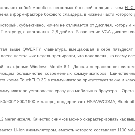
дставляет собой моноблок несколько большей толщины, чем
HTC 
ена в форм-факторе бокового слайдера, в нижней части которого
оторый, субъективно, ничем не отличается от дисплея, которым 
T-матрицу, с диагональю 2,8 дюйма. Разрешение VGA-дисплея сос
нутая выше QWERTY клавиатура, вмещающая в себе пятьдесят 
 после нескольких недель тренировки, что поделаешь, ко всему сле
ой платформе Windows Mobile 6.1. Данная операционная систем
ляющем большинстве современных коммуникаторов. Единственн
тя кроме TouchFLO 3D в коммуникаторе присутствует также и клас
ммуникаторе установлено сразу два мобильных браузера – Opera вер
50/900/1800/1900 мегагерц, поддерживает HSPA/WCDMA, Bluetooth 
,2 мегапикселя. Качество снимков можно охарактеризовать как выш
ется Li-Ion аккумулятором, емкость которого составляет 1100 мАч