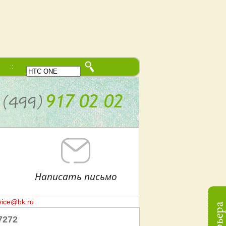
В начало
Написать письмо
vice@bk.ru
7272