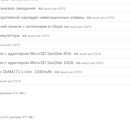
ханизма смещения на
touch pro t7272
оративной накладки навигационных клавиш на
touch pro t7272
ней панели с антеннами в сборе на
touch pro t7272
кумулятора на
touch pro t7272
ouch pro t7272
ти с адаптером MicroSD SanDisk 8Gb на
touch pro t7272
ти с адаптером MicroSD SanDisk 16Gb на
touch pro t7272
р DIAM171 Li-Ion, 1340mAh на
touch pro t7272
touch pro t7272
(размер 9.51 Мб.)
ch Pro (размер 477 Мб.)