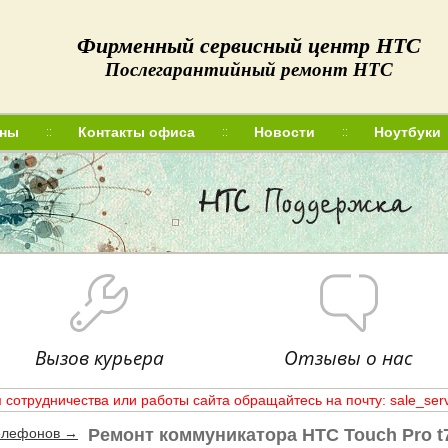
Фирменный сервисный центр HTC
Послегарантийный ремонт HTC
ны
Контакты офиса
Новости
Ноутбуки
О нас
Цены
Контакты офиса
Новости
Вакансии
Вызов курьера
Отзывы о нас
 сотрудничества или работы сайта обращайтесь на почту: sale_ser
елефонов →
Ремонт коммуникатора HTC Touch Pro t