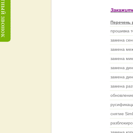
Закажите
Перечень р
прошивка т
замена сен
замена ме
замена ми
замена ди
замена ди
замена раз
обновлени
русификац
снятие Si
разблокир
замена ко