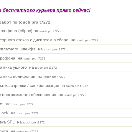
 бесплатного курьера прямо сейчас!
абот по touch pro t7272
елефона (сброс) на
touch pro t7272
сорного стекла с дисплеем в сборе на
touch pro t7272
жплатного шлейфа на
touch pro t7272
крофона на
touch pro t7272
намика ушного на
touch pro t7272
намика полифонии на
touch pro t7272
ъема зарядки / синхронизации на
touch pro t7272
е программного обеспечения на
touch pro t7272
ия на
touch pro t7272
mLocK на
touch pro t7272
овка SPL на
touch pro t7272
рпуса на
touch pro t7272