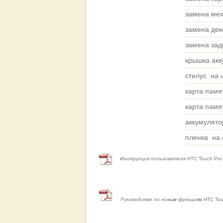
замена ме
замена дек
замена зад
крышка ак
стилус на
t
карта памя
карта памя
аккумулято
пленка на
Инструкция пользователя
HTC Touch Pro 
Руководство по новым функциям
HTC Tou