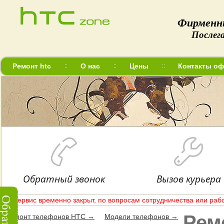
Фирменн
Послег
Ремонт htc
О нас
Цены
Контакты оф
Обратный звонок
Вызов курьера
Сервис временно закрыт, по вопросам сотрудничества или рабо
Рем
Ремонт телефонов HTC →
Модели телефонов →