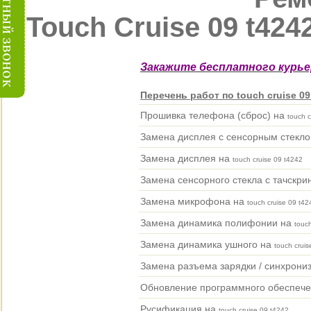
Touch Cruise 09 t424
Закажите бесплатного курье
Перечень работ по touch cruise 09
Прошивка телефона (сброс) на
touch c
Замена дисплея с сенсорным стекло
Замена дисплея на
touch cruise 09 t4242
Замена сенсорного стекла с тачскри
Замена микрофона на
touch cruise 09 t42
Замена динамика полифонии на
touc
Замена динамика ушного на
touch cruis
Замена разъема зарядки / синхрони
Обновление программного обеспеч
Русификация на
touch cruise 09 t4242