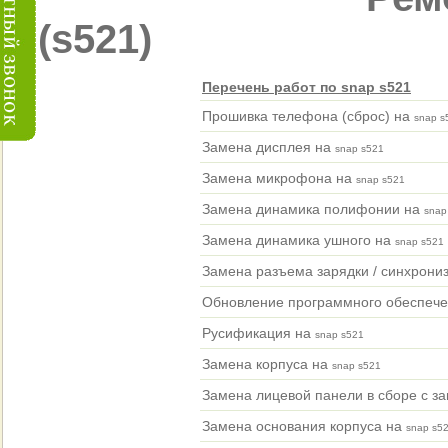
(s521)
Перечень работ по snap s521
Прошивка телефона (сброс) на
snap s
Замена дисплея на
snap s521
Замена микрофона на
snap s521
Замена динамика полифонии на
snap
Замена динамика ушного на
snap s521
Замена разъема зарядки / синхрони
Обновление программного обеспеч
Русификация на
snap s521
Замена корпуса на
snap s521
Замена лицевой панели в сборе с з
Замена основания корпуса на
snap s5