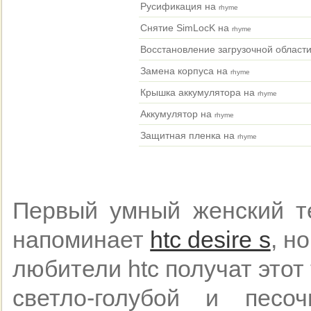
Русификация на
rhyme
Снятие SimLocK на
rhyme
Восстановление загрузочной област
Замена корпуса на
rhyme
Крышка аккумулятора на
rhyme
Аккумулятор на
rhyme
Защитная пленка на
rhyme
Первый умный женский т
напоминает
htc desire s
, н
любители htc получат этот
светло-голубой и песо