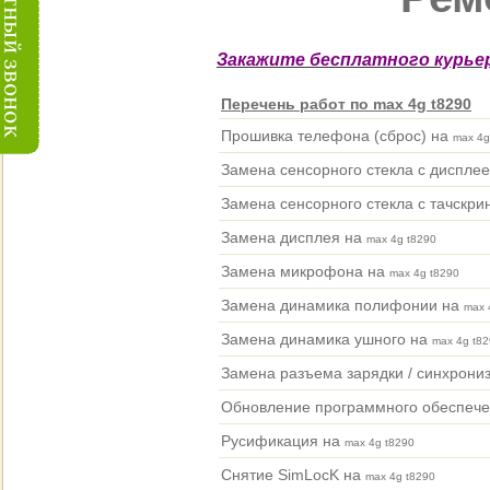
Закажите бесплатного курьер
Перечень работ по max 4g t8290
Прошивка телефона (сброс) на
max 4g
Замена сенсорного стекла с диспле
Замена сенсорного стекла с тачскри
Замена дисплея на
max 4g t8290
Замена микрофона на
max 4g t8290
Замена динамика полифонии на
max 
Замена динамика ушного на
max 4g t8
Замена разъема зарядки / синхрони
Обновление программного обеспеч
Русификация на
max 4g t8290
Снятие SimLocK на
max 4g t8290