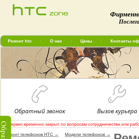
Фирменн
Послег
Ремонт htc
О нас
Цены
Контакты оф
Обратный звонок
Вызов курьера
Сервис временно закрыт, по вопросам сотрудничества или рабо
Рем
Ремонт телефонов HTC →
Модели телефонов →