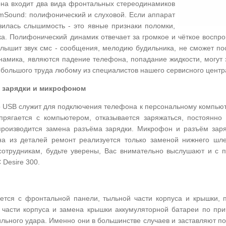
на входит два вида фронтальных стереодинамиков
mSound: полифонический и слуховой. Если аппарат
изилась слышимость - это явные признаки поломки,
. Полифонический динамик отвечает за громкое и чёткое воспрои
услышит звук смс - сообщения, мелодию будильника, не сможет 
мика, являются падение телефона, попадание жидкости, могут 
 большого труда любому из специалистов нашего сервисного центр
 зарядки и микрофоном
o USB служит для подключения телефона к персональному компьюте
рягается с компьютером, отказывается заряжаться, постоянно 
производится замена разъёма зарядки. Микрофон и разъём зар
а из деталей ремонт реализуется только заменой нижнего шл
отрудникам, будьте уверены, Вас внимательно выслушают и с 
Desire 300.
ается с фронтальной панели, тыльной части корпуса и крышки,
 части корпуса и замена крышки аккумуляторной батареи по при
льного удара. Именно они в большинстве случаев и заставляют по