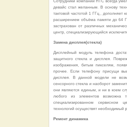
Сотрудники компании HTC всегда умел
девайс стал желанным. В основу тех
тактовой частотой 1 ГГц., дополняет
расширением объёма памяти до 64 ГБ
застрахован от различных механиче
центр, специализирующийся исключит
Замена дисплея(стекла)
Дисплейный модуль телефона достат
защитного стекла и дисплея. Повре
изображения, битым пикселям, появ
прочее. Если телефону присущи вы
дисплея. В данной модели не возм
сенсорного стекла и наоборот заменит
они являются единым, и ни в коем сл
любого из элементов возможна 
специализированном сервисном ц
технологий осуществят необходимый ре
Ремонт динамика