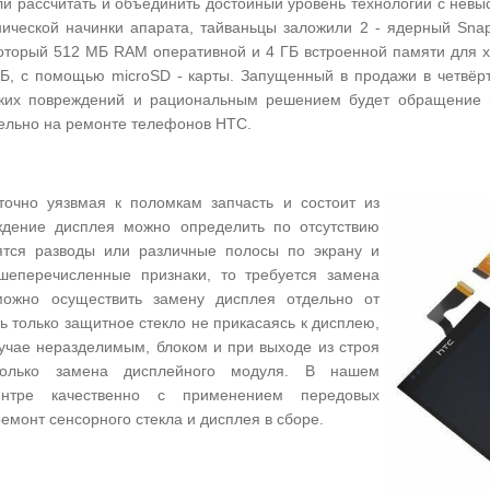
и рассчитать и объединить достойный уровень технологий с невы
нической начинки апарата, тайваньцы заложили 2 - ядерный Sna
 который 512 МБ RAM оперативной и 4 ГБ встроенной памяти для
, с помощью microSD - карты. Запущенный в продажи в четвёрт
ских повреждений и рациональным решением будет обращение 
ельно на ремонте телефонов HTC.
очно уязвмая к поломкам запчасть и состоит из
ждение дисплея можно определить по отсутствию
ятся разводы или различные полосы по экрану и
шеперечисленные признаки, то требуется замена
ожно осуществить замену дисплея отдельно от
ь только защитное стекло не прикасаясь к дисплею,
учае неразделимым, блоком и при выходе из строя
только замена дисплейного модуля. В нашем
ентре качественно с применением передовых
монт сенсорного стекла и дисплея в сборе.