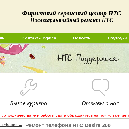
Фирменный сервисный центр HTC
Послегарантийный ремонт HTC
ны
Контакты офиса
Новости
Ноутбуки
О нас
Цены
Контакты офиса
Новости
Вакансии
Вызов курьера
Отзывы о нас
 сотрудничества или работы сайта обращайтесь на почту: sale_ser
елефонов →
Ремонт телефона HTC Desire 300