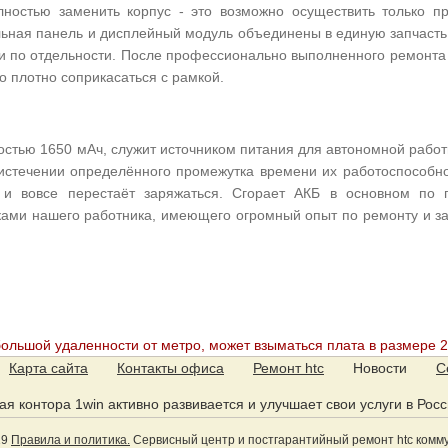
ностью заменить корпус - это возможно осуществить только пр
ьная панель и дисплейный модуль объединены в единую запчасть.
 и по отдельности. После профессионально выполненного ремонта
о плотно соприкасаться с рамкой.
стью 1650 мАч, служит источником питания для автономной работ
 истечении определённого промежутка времени их работоспособн
 и вовсе перестаёт заряжаться. Сгорает АКБ в основном по 
ами нашего работника, имеющего огромный опыт по ремонту и за
большой удаленности от метро, может взыматься плата в размере 2
Карта сайта
Контакты офиса
Ремонт htc
Новости
С
ская контора 1win активно развивается и улучшает свои услуги в Рос
19
Правила и политика.
Сервисный центр и постгарантийный ремонт htc комм