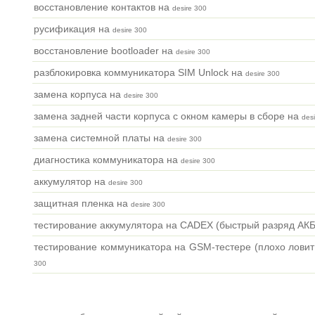
восстановление контактов на
desire 300
русификация на
desire 300
восстановление bootloader на
desire 300
разблокировка коммуникатора SIM Unlock на
desire 300
замена корпуса на
desire 300
замена задней части корпуса с окном камеры в сборе на
des
замена системной платы на
desire 300
диагностика коммуникатора на
desire 300
аккумулятор на
desire 300
защитная пленка на
desire 300
тестирование аккумулятора на CADEX (быстрый разряд АК
тестирование коммуникатора на GSM-тестере (плохо ловит
300