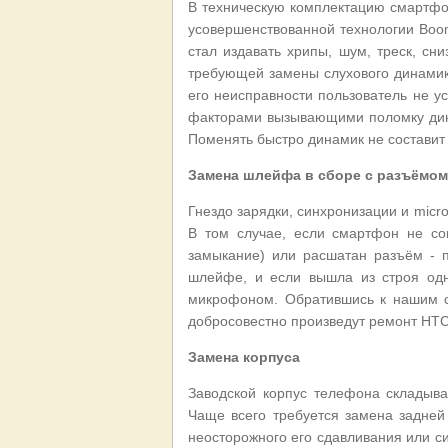
В техническую комплектацию смартфо
усовершенствованной технологии Boo
стал издавать хрипы, шум, треск, сн
требующей замены слухового динамика
его неисправности пользователь не 
факторами вызывающими поломку дина
Поменять быстро динамик не составит
Замена шлейфа в сборе с разъёмом
Гнездо зарядки, синхронизации и micr
В том случае, если смартфон не соп
замыкание) или расшатан разъём - 
шлейфе, и если вышла из строя одн
микрофоном. Обратившись к нашим с
добросовестно произведут ремонт HTC 
Замена корпуса
Заводской корпус телефона складыв
Чаще всего требуется замена задней
неосторожного его сдавливания или си