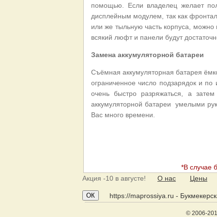
помощью. Если владелец желает пол
дисплейным модулем, так как фронтал
или же тыльную часть корпуса, можно
всякий люфт и панели будут достаточн
Замена аккумуляторной батареи
Съёмная аккумуляторная батарея ёмко
ограниченное число подзарядок и по
очень быстро разряжаться, а затем
аккумуляторной батареи умелыми рук
Вас много времени.
*В случае 
Акция
-10 в августе!
О нас
Цены
ОК
https://maprossiya.ru - Букмекер
© 2006-20