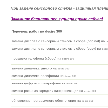
При замене сенсорного стекла - защитная пленк
Закажите бесплатного курьера прямо сейчас!
Перечень работ по desire 300
замена дисплея с сенсорным стеклом в сборе (original) на
d
замена дисплея с сенсорным стеклом в сборе (copy) на
desir
прошивка телефона (сброс) на
desire 300
замена динамика ушного на
desire 300
замена динамика полифонии на
desire 300
замена цифрового микрофона на
desire 300
замена разъема зарядки / синхронизации на
desire 300
обновление программного обеспечения на
desire 300