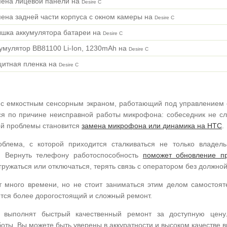
мена лицевой панели на
Desire C
ена задней части корпуса с окном камеры на
Desire C
ышка аккумулятора батареи на
Desire C
умулятор BB81100 Li-Ion, 1230mAh на
Desire C
щитная пленка на
Desire C
 с емкостным сенсорным экраном, работающий под управлением 
я по причине неисправной работы микрофона: собеседник не слы
ой проблемы становится
замена микрофона или динамика на HTC
.
облема, с которой приходится сталкиваться не только владе
 Вернуть телефону работоспособность
поможет обновление п
ружаться или отключаться, терять связь с оператором без должно
т много времени, но не стоит заниматься этим делом самостоят
ется более дорогостоящий и сложный ремонт.
а выполнят быстрый качественный ремонт за доступную це
ты. Вы можете быть уверены в аккуратности и высоком качестве в