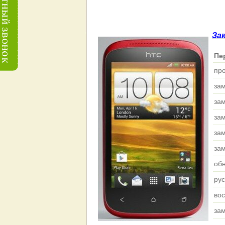
За
Пе
пр
за
за
за
за
за
об
ру
вос
за