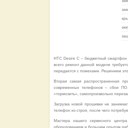
за
зам
кр
акк
за
HTC Desire C – бюджетный смартфон
всего ремонт данной модели требуетс
передается с помехами. Решением эт
Вторая самая распространенная пр
современных телефонов – сбои ПО.
«тормозить», самопроизвольно перезаг
Загрузка новой прошивки не занимае
телефон из строя, после чего потребу
Мастера нашего сервисного центр
оборудованием и большим опытом рабо