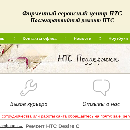
Фирменный сервисный центр HTC
Послегарантийный ремонт HTC
ны
Контакты офиса
Новости
Ноутбуки
О нас
Цены
Контакты офиса
Новости
Вакансии
Вызов курьера
Отзывы о нас
 сотрудничества или работы сайта обращайтесь на почту: sale_ser
елефонов →
Ремонт HTC Desire C