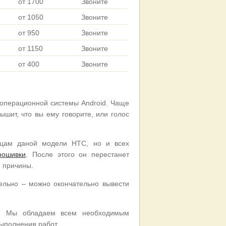
от 1700
Звоните
от 1050
Звоните
от 950
Звоните
от 1150
Звоните
от 400
Звоните
операционной системы Android. Чаще
шит, что вы ему говорите, или голос
льцам даной модели HTC, но и всех
рошивки
. После этого он перестанет
й причины.
ельно – можно окончательно вывести
ну. Мы обладаем всем необходимым
ыполнения работ.