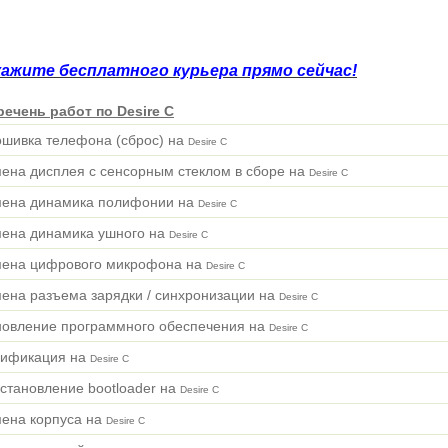
кажите бесплатного курьера прямо сейчас!
речень работ по Desire C
ошивка телефона (сброс) на
Desire C
мена дисплея с сенсорным стеклом в сборе на
Desire C
мена динамика полифонии на
Desire C
мена динамика ушного на
Desire C
мена цифрового микрофона на
Desire C
мена разъема зарядки / синхронизации на
Desire C
новление программного обеспечения на
Desire C
сификация на
Desire C
становление bootloader на
Desire C
мена корпуса на
Desire C